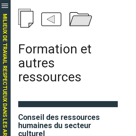
Aller
au
contenu
MILIEUX DE TRAVAIL RESPECTUEUX DANS LES ARTS
principal
Formation et
autres
ressources
Conseil des ressources
humaines du secteur
culturel